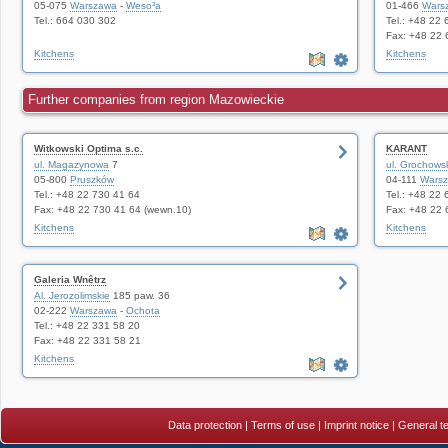
05-075
Warszawa
-
Weso³a
01-466
Wars
Tel.: 664 030 302
Tel.: +48 22
Fax: +48 22 
Kitchens
Kitchens
Further companies from region Mazowieckie
Witkowski Optima s.c.
KARANT
ul. Magazynowa
7
ul. Grochows
05-800
Pruszków
04-111
Wars
Tel.: +48 22 730 41 64
Tel.: +48 22
Fax: +48 22 730 41 64 (wewn.10)
Fax: +48 22 
Kitchens
Kitchens
Galeria Wnêtrz
Al. Jerozolimskie
185 paw. 36
02-222
Warszawa
-
Ochota
Tel.: +48 22 331 58 20
Fax: +48 22 331 58 21
Kitchens
Data protection
|
Terms of use
|
Imprint notice
|
General te