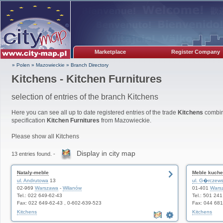
Marketplace
Register Company
» Polen
»
Mazowieckie
»
Branch Directory
Kitchens - Kitchen Furnitures
selection of entries of the branch Kitchens
Here you can see all up to date registered entries of the trade
Kitchens
combin
specification
Kitchen Furnitures
from Mazowieckie.
Please show all Kitchens
Display in city map
13 entries found. -
Nataly-meble
Meble kuche
ul. Andrutowa
13
ul. G�rczew
02-969
Warszawa
-
Wilanów
01-401
Wars
Tel.: 022 649-62-43
Tel.: 501 24
Fax: 022 649-62-43 , 0-602-639-523
Fax: 044 681
Kitchens
Kitchens