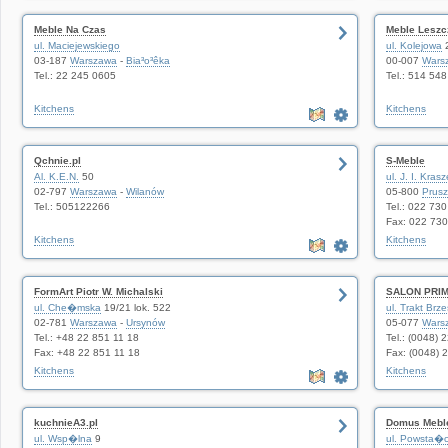
Meble Na Czas
Meble Leszc
ul. Maciejewskiego
ul. Kolejowa
03-187
Warszawa
-
Bia³o³êka
00-007
Wars
Tel.: 22 245 0605
Tel.: 514 54
Kitchens
Kitchens
Qchnie.pl
S-Meble
Al. K.E.N.
50
ul. J. I. Kra
02-797
Warszawa
-
Wilanów
05-800
Prus
Tel.: 505122266
Tel.: 022 73
Fax: 022 730
Kitchens
Kitchens
FormArt Piotr W. Michalski
SALON PRI
ul. Che�mska
19/21 lok. 522
ul. Trakt Brze
02-781
Warszawa
-
Ursynów
05-077
Wars
Tel.: +48 22 851 11 18
Tel.: (0048) 
Fax: +48 22 851 11 18
Fax: (0048) 
Kitchens
Kitchens
kuchnieA3.pl
Domus Mebl
ul. Wsp�lna
9
ul. Powsta�