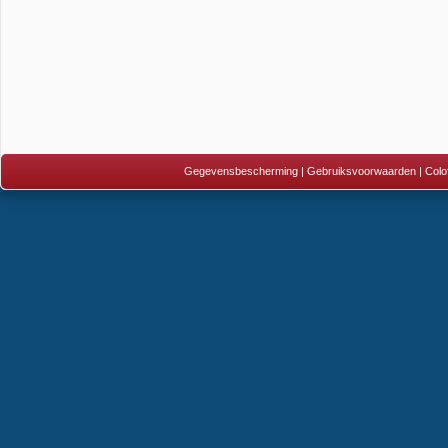
Gegevensbescherming
|
Gebruiksvoorwaarden
|
Colo