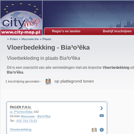
Regio's en landen
Bedrijf inschrijven
» Polen
»
Mazowieckie
»
Plaats
Vloerbedekking - Bia³o³êka
Vloerbekleding in plaats Bia³o³êka
Dit is een overzicht van alle vermeldingen met als branche
Vloerbedekking
uit
Bia³o³êka
.
op plattegrond tonen
1 inschrijving gevonden -
PAGER F.H.U.
ul. P³ochociñska
162
03-044
Warszawa
-
Bia³o³êka
Tel.:
022 741-73-22
Vloerbedekking