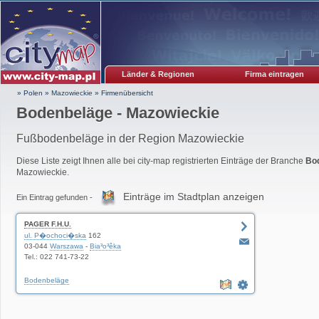
Länder & Regionen
Firma eintragen
» Polen
»
Mazowieckie
»
Firmenübersicht
Bodenbeläge - Mazowieckie
Fußbodenbeläge in der Region Mazowieckie
Diese Liste zeigt Ihnen alle bei city-map registrierten Einträge der Branche
Bo
Mazowieckie.
Einträge im Stadtplan anzeigen
Ein Eintrag gefunden -
PAGER F.H.U.
ul. P�ochoci�ska
162
03-044
Warszawa
-
Bia³o³êka
Tel.: 022 741-73-22
Bodenbeläge