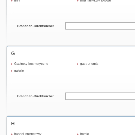
filtry
folia i artykuły foliowe
Branchen-Direktsuche:
G
Gabinety kosmetyczne
gastronomia
galerie
Branchen-Direktsuche:
H
handel internetowy
hotele