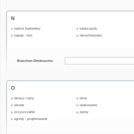
N
nadzór budowlany
nauka jazdy
napoje - hurt
nieruchomoœci
Branchen-Direktsuche:
O
obrazy i ramy
okna
obuwie
opakowania
oczyszczalnie
opony
ogrody - projektowanie