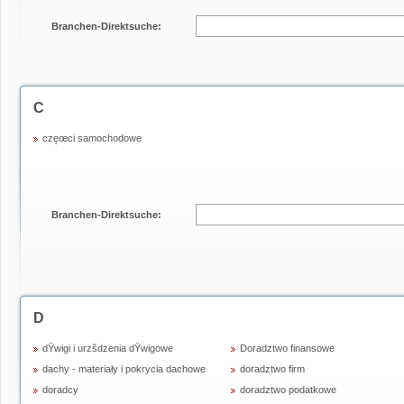
Branchen-Direktsuche:
C
częœci samochodowe
Branchen-Direktsuche:
D
dŸwigi i urzšdzenia dŸwigowe
Doradztwo finansowe
dachy - materiały i pokrycia dachowe
doradztwo firm
doradcy
doradztwo podatkowe