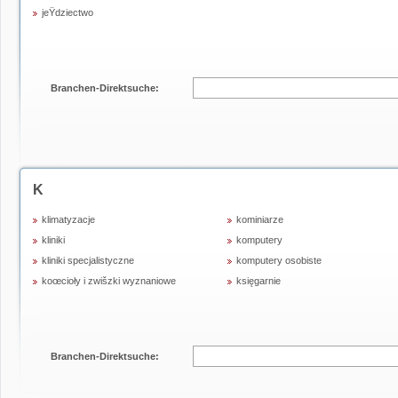
jeŸdziectwo
Branchen-Direktsuche:
K
klimatyzacje
kominiarze
kliniki
komputery
kliniki specjalistyczne
komputery osobiste
koœcioły i zwišzki wyznaniowe
księgarnie
Branchen-Direktsuche: