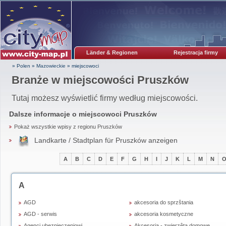
Länder & Regionen
Rejestracja firmy
» Polen
»
Mazowieckie
»
miejscowoci
Branże w miejscowości Pruszków
Tutaj możesz wyświetlić firmy według miejscowości.
Dalsze informacje o miejscowoci
Pruszków
Pokaż wszystkie wpisy z regionu Pruszków
Landkarte / Stadtplan für Pruszków anzeigen
A
B
C
D
E
F
G
H
I
J
K
L
M
N
A
AGD
akcesoria do sprzštania
AGD - serwis
akcesoria kosmetyczne
Agenci ubezpieczeniowi
Akcesoria - zwierzêta domowe