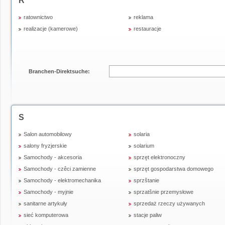
R
ratownictwo
reklama
realizacje (kamerowe)
restauracje
Branchen-Direktsuche:
S
Salon automobilowy
solaria
salony fryzjerskie
solarium
Samochody - akcesoria
sprzęt elektronoczny
Samochody - czêci zamienne
sprzęt gospodarstwa domowego
Samochody - elektromechanika
sprzštanie
Samochody - myjnie
sprzatšnie przemysłowe
sanitarne artykuły
sprzedaż rzeczy używanych
sieć komputerowa
stacje paliw