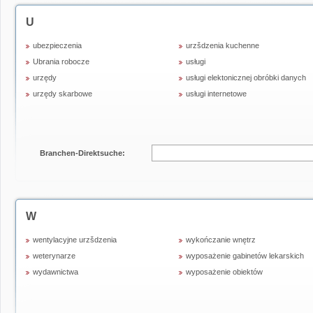
U
ubezpieczenia
urzšdzenia kuchenne
Ubrania robocze
usługi
urzędy
usługi elektonicznej obróbki danych
urzędy skarbowe
usługi internetowe
Branchen-Direktsuche:
W
wentylacyjne urzšdzenia
wykończanie wnętrz
weterynarze
wyposażenie gabinetów lekarskich
wydawnictwa
wyposażenie obiektów