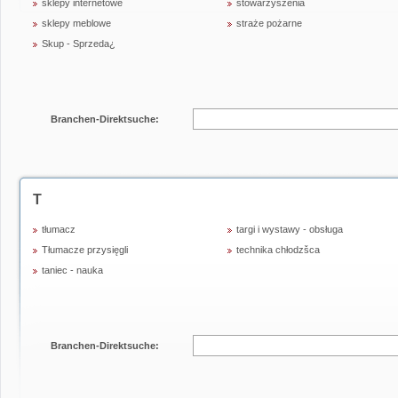
sklepy internetowe
stowarzyszenia
sklepy meblowe
straże pożarne
Skup - Sprzeda¿
Branchen-Direktsuche:
T
tłumacz
targi i wystawy - obsługa
Tłumacze przysięgli
technika chłodzšca
taniec - nauka
Branchen-Direktsuche: