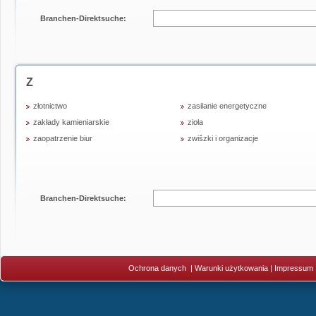
Branchen-Direktsuche:
Z
złotnictwo
zasilanie energetyczne
zakłady kamieniarskie
zioła
zaopatrzenie biur
zwišzki i organizacje
Branchen-Direktsuche:
Ochrona danych
|
Warunki użytkowania
|
Impressum