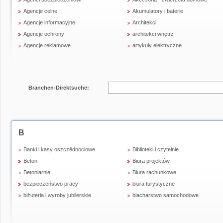
Agencje celne
Akumulatory i baterie
Agencje informacyjne
Architekci
Agencje ochrony
architekci wnętrz
Agencje reklamowe
artykuły elektryczne
Branchen-Direktsuche:
B
Banki i kasy oszczêdnociowe
Biblioteki i czytelnie
Beton
Biura projektów
Betoniarnie
Biura rachunkowe
bezpieczeństwo pracy
biura turystyczne
biżuteria i wyroby jubilerskie
blacharstwo samochodowe