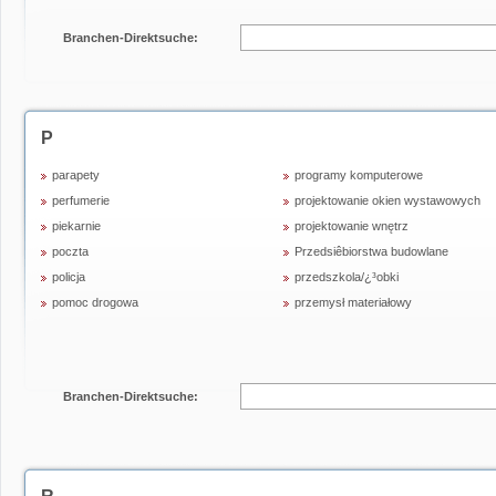
Branchen-Direktsuche:
P
parapety
programy komputerowe
perfumerie
projektowanie okien wystawowych
piekarnie
projektowanie wnętrz
poczta
Przedsiêbiorstwa budowlane
policja
przedszkola/¿³obki
pomoc drogowa
przemysł materiałowy
Branchen-Direktsuche: