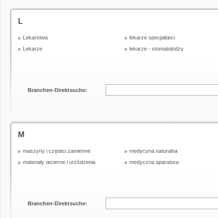
L
Lekarstwa
lekarze specjaliœci
Lekarze
lekarze - stomatolodzy
Branchen-Direktsuche:
M
maszyny i częœci zamienne
medycyna naturalna
materiały œcierne i urzšdzenia
medyczna aparatura
Branchen-Direktsuche: