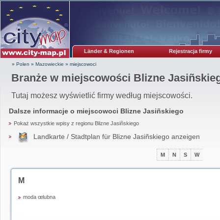
Länder & Regionen
Rejestracja firmy
» Polen
»
Mazowieckie
»
miejscowoci
Branże w miejscowości Blizne Jasiñskie
Tutaj możesz wyświetlić firmy według miejscowości.
Dalsze informacje o miejscowoci
Blizne Jasiñskiego
Pokaż wszystkie wpisy z regionu Blizne Jasiñskiego
Landkarte / Stadtplan für Blizne Jasiñskiego anzeigen
M
N
S
W
M
moda œlubna