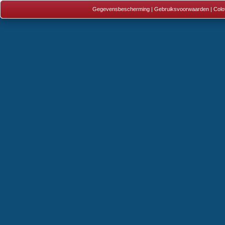
Gegevensbescherming
|
Gebruiksvoorwaarden
|
Colo