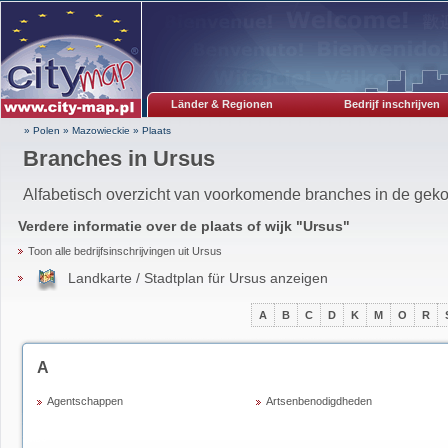
Länder & Regionen
Bedrijf inschrijven
» Polen
»
Mazowieckie
»
Plaats
Branches in Ursus
Alfabetisch overzicht van voorkomende branches in de gekoz
Verdere informatie over de plaats of wijk "
Ursus
"
Toon alle bedrijfsinschrijvingen uit Ursus
Landkarte / Stadtplan für Ursus anzeigen
A
B
C
D
K
M
O
R
A
Agentschappen
Artsenbenodigdheden